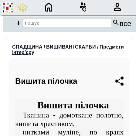
×
search
close
Add
все
close
СПАДЩИНА
/
ВИШИВАНІ СКАРБИ
/
Предмети
інтер’єру
Місце пошуку:
Події/Анонси
Вишита пілочка
Спадщина
Бібліотека
Вишита пілочка
Період:
Тканина - домоткане полотно,
від
до
вишита хрестиком,
нитками муліне, по краях