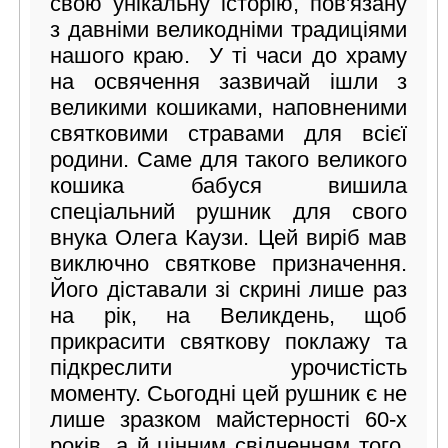
свою унікальну історію, пов'язану
з давніми великодніми традиціями
нашого краю. У ті часи до храму
на освячення зазвичай ішли з
великими кошиками, наповненими
святковими стравами для всієї
родини. Саме для такого великого
кошика бабуся вишила
спеціальний рушник для свого
внука Олега Каузи. Цей виріб мав
виключно святкове призначення.
Його діставали зі скрині лише раз
на рік, на Великдень, щоб
прикрасити святкову поклажу та
підкреслити урочистість
моменту. Сьогодні цей рушник є не
лише зразком майстерності 60-х
років, а й цінним свідченням того,