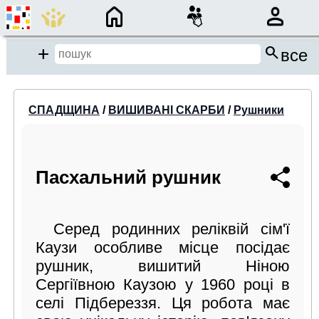
×
search
close
Add
все
close
СПАДЩИНА
/
ВИШИВАНІ СКАРБИ
/
Рушники
Місце пошуку:
Події/Анонси
Пасхальний рушник
Спадщина
Бібліотека
Серед родинних реліквій сім'ї
Каузи особливе місце посідає
Період:
рушник, вишитий Ніною
від
до
Сергіївною Каузою у 1960 році в
селі Підбереззя. Ця робота має