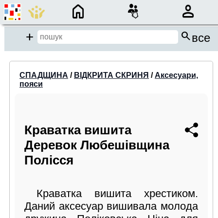
×
search
close
Add
все
close
СПАДЩИНА
/
ВІДКРИТА СКРИНЯ
/
Аксесуари,
пояси
Місце пошуку:
Події/Анонси
Краватка вишита
Спадщина
Деревок Любешівщина
Бібліотека
Полісся
Період:
від
до
Краватка вишита хрестиком.
Даний аксесуар вишивала молода