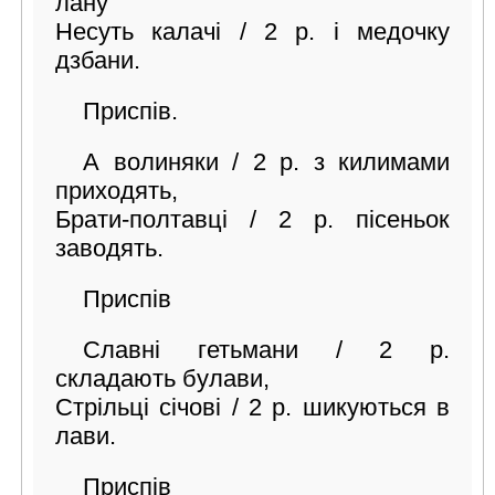
лану
Несуть калачі / 2 р. і медочку
дзбани.
Приспів.
А волиняки / 2 р. з килимами
приходять,
Брати-полтавці / 2 р. пісеньок
заводять.
Приспів
Славні гетьмани / 2 р.
складають булави,
Стрільці січові / 2 р. шикуються в
лави.
Приспів