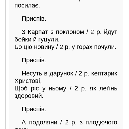
посилає.
Приспів.
З Карпат з поклоном / 2 р. йдут
бойки й гуцули,
Бо цю новину / 2 р. у горах почули.
Приспів.
Несуть в дарунок / 2 р. кептарик
Христові,
Щоб ріс у ньому / 2 р. як леґінь
здоровий.
Приспів.
А подоляни / 2 р. з плодючого