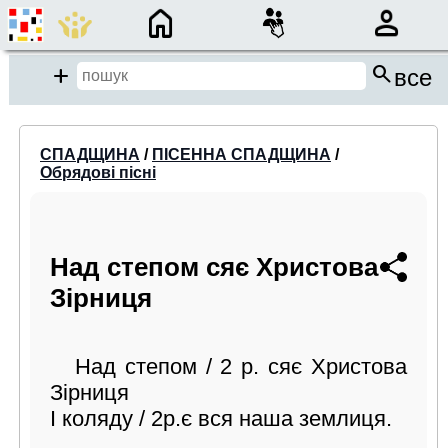
×
search
close
Add
все
close
СПАДЩИНА
/
ПІСЕННА СПАДЩИНА
/
Обрядові пісні
Місце пошуку:
Події/Анонси
Над степом сяє Христова
Спадщина
Зірниця
Бібліотека
Період:
Над степом / 2 р. сяє Христова
Зірниця
від
до
І коляду / 2р.є вся наша землиця.