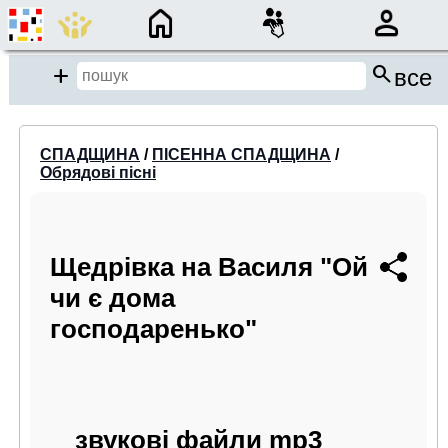
×
search
close
Add
все
close
СПАДЩИНА
/
ПІСЕННА СПАДЩИНА
/
Обрядові пісні
Місце пошуку:
Події/Анонси
Щедрівка на Василя "Ой
Спадщина
чи є дома
Бібліотека
господаренько"
Період:
від
до
звукові файли mp3