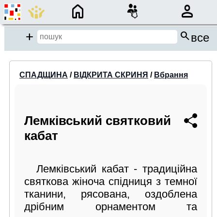
×
search
close
Add
все
close
СПАДЩИНА
/
ВІДКРИТА СКРИНЯ
/
Вбрання
Місце пошуку:
Події/Анонси
Лемківський святковий
кабат
Спадщина
Бібліотека
Лемківський кабат - традиційна
Період:
святкова жіноча спідниця з темної
від
до
тканини, рясована, оздоблена
дрібним орнаментом та