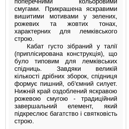
поперечними кольоровими
смугами. Прикрашена яскравими
вишитими мотивами у зелених,
рожевих та жовтих тонах,
характерних для лемківського
строю.
Кабат густо зібраний у талії
(приплісирована конструкція), що
було типовим для лемківських
спідниць. Завдяки великій
кількості дрібних зборок, спідниця
формує пишний, об'ємний силует.
Нижній край оздоблений яскравою
рожевою смугою - традиційний
завершальний елемент, який
підкреслює багатство і святковість
строю.