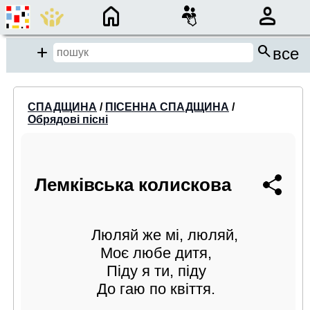
×
search
close
Add
все
close
СПАДЩИНА
/
ПІСЕННА СПАДЩИНА
/
Обрядові пісні
Місце пошуку:
Події/Анонси
Лемківська колискова
Спадщина
Бібліотека
Люляй же мі, люляй,
Період:
Моє любе дитя,
Піду я ти, піду
від
до
До гаю по квіття.