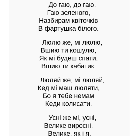
До гаю, до гаю,
Гаю зеленого,
Назбирам квіточків
В фартушка білого.
Люлю же, мі люлю,
Вшию ти кошулю,
Як мі будеш спати,
Вшию ти кабатик.
Люляй же, мі люляй,
Кед мі маш люляти,
Бо я тебе немам
Кеди колисати.
Усні же мі, усні,
Велике виросні,
Велике, як і я,