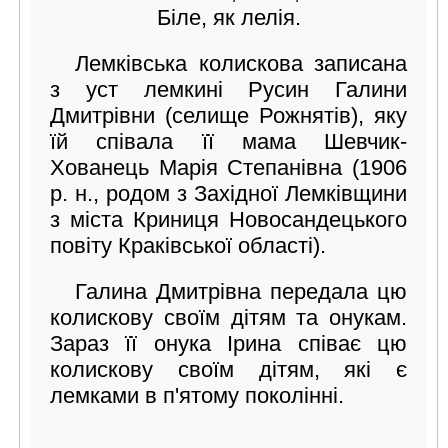
Біле, як лелія.
Лемківська колискова записана
з уст лемкині Русин Галини
Дмитрівни (селище Рожнятів), яку
їй співала її мама Шевчик-
Хованець Марія Степанівна (1906
р. н., родом з Західної Лемківщини
з міста Криниця Новосандецького
повіту Краківської області).
Галина Дмитрівна передала цю
колискову своїм дітям та онукам.
Зараз її онука Ірина співає цю
колискову своїм дітям, які є
лемками в п'ятому поколінні.