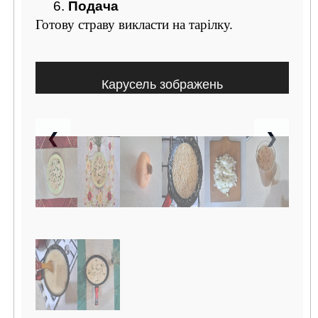
6.
Подача
Готову страву викласти на тарілку.
Карусель зображень
❮
❯