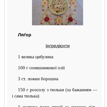
Ляґор
Інгредієнти
1 велика цибулина
100 г соняшникової олії
3 ст. ложки борошна
150 г розсолу з тюльки (за бажанням —
і сама тюлька)
1 склянка води спеції за смаком: сіль,