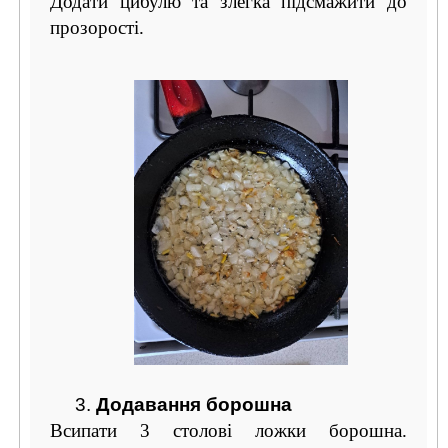
Додати цибулю та злегка підсмажити до
прозорості.
3.
Додавання борошна
Всипати 3 столові ложки борошна.