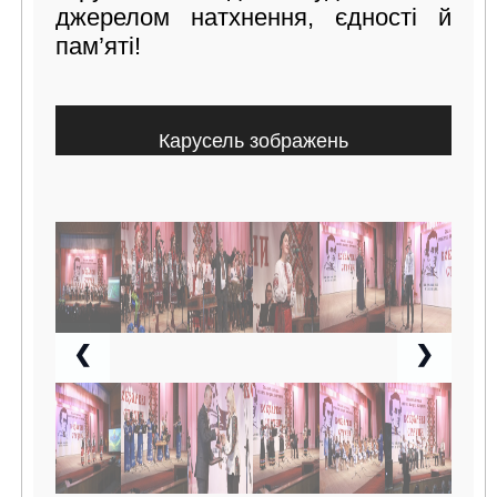
джерелом натхнення, єдності й
пам’яті!
Карусель зображень
❮
❯