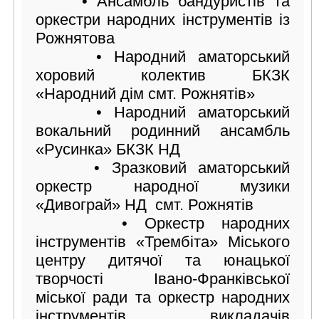
• Ансамбль бандуристів та
оркестри народних інструментів із
Рожнятова
• Народний аматорський
хоровий колектив БКЗК
«Народний дім смт. Рожнятів»
• Народний аматорський
вокальний родинний ансамбль
«Русинка» БКЗК НД
• Зразковий аматорський
оркестр народної музики
«Дивограй» НД смт. Рожнятів
• Оркестр народних
інструментів «Трембіта» Міського
центру дитячої та юнацької
творчості Івано-Франківської
міської ради та оркестр народних
інструментів викладачів