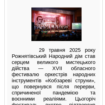
29 травня 2025 року
Рожнятівський Народний дім став
серцем великого мистецького
дійства — ХVII обласного
фестивалю оркестрів народних
інструментів «Кобзареві струни»,
що повернувся після перерви,
спричиненої пандемією та
воєнними реаліями. Цьогоріч
фестиваль вкотре підтвердив