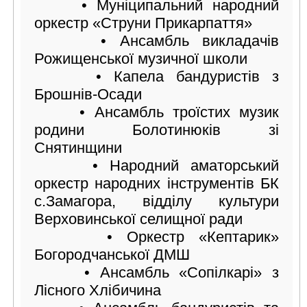
• Муніципальний народний
оркестр «Струни Прикарпаття»
• Ансамбль викладачів
Рожищенської музичної школи
• Капела бандуристів з
Брошнів-Осади
• Ансамбль троїстих музик
родини Болотинюків зі
Снятинщини
• Народний аматорський
оркестр народних інструментів БК
с.Замагора, відділу культури
Верховинської селищної ради
• Оркестр «Кептарик»
Богородчанської ДМШ
• Ансамбль «Сопілкарі» з
Лісного Хлібичина