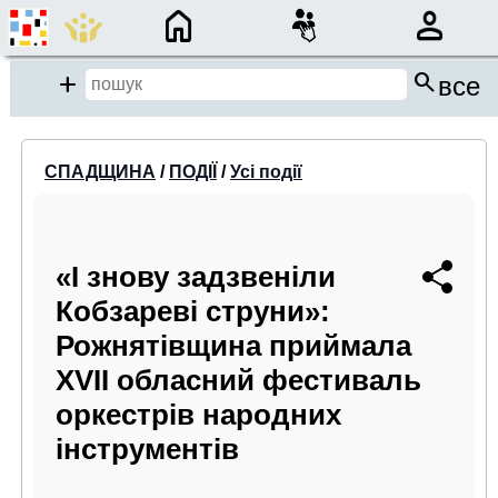
×
search
close
Add
все
close
СПАДЩИНА
/
ПОДІЇ
/
Усі події
Місце пошуку:
Події/Анонси
«І знову задзвеніли
Кобзареві струни»:
Спадщина
Рожнятівщина приймала
Бібліотека
ХVII обласний фестиваль
Період:
оркестрів народних
від
до
інструментів