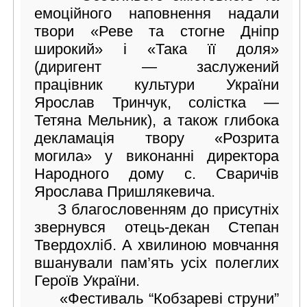
емоційного наповнення надали
твори «Реве та стогне Дніпр
широкий» і «Така її доля»
(диригент — заслужений
працівник культури України
Ярослав Тринчук, солістка —
Тетяна Мельник), а також глибока
декламація твору «Розрита
могила» у виконанні директора
Народного дому с. Сваричів
Ярослава Пришлякевича.
З благословенням до присутніх
звернувся отець-декан Степан
Твердохліб. А хвилиною мовчання
вшанували пам’ять усіх полеглих
Героїв України.
«Фестиваль “Кобзареві струни”