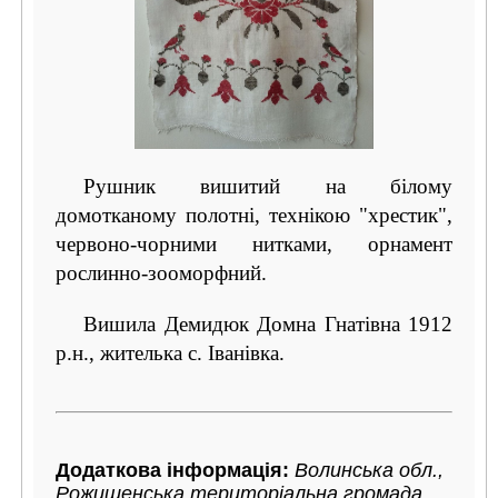
Рушник вишитий на білому
домотканому полотні, технікою "хрестик",
червоно-чорними нитками, орнамент
рослинно-зооморфний.
Вишила Демидюк Домна Гнатівна 1912
р.н., жителька с. Іванівка.
Додаткова інформація:
Волинська обл.,
Рожищенська територіальна громада,