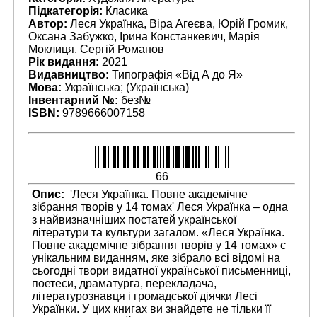
Підкатегорія:
Класика
Автор:
Леся Українка, Віра Агеєва, Юрій Громик,
Оксана Забужко, Ірина Констанкевич, Марія
Моклиця, Сергій Романов
Рік видання:
2021
Видавництво:
Типографія «Від А до Я»
Мова:
Українська; (Українська)
Інвентарний №:
без№
ISBN:
9789666007158
66
Опис:
'Леся Українка. Повне академічне
зібрання творів у 14 томах' Леся Українка – одна
з найвизначніших постатей української
літератури та культури загалом. «Леся Українка.
Повне академічне зібрання творів у 14 томах» є
унікальним виданням, яке зібрало всі відомі на
сьогодні твори видатної української письменниці,
поетеси, драматурга, перекладача,
літературознавця і громадської діячки Лесі
Українки. У цих книгах ви знайдете не тільки її