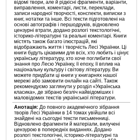
відомі твори, але й рідкісні фрагменти, варіанти,
виправлення, коментарі, листи, переклади,
записи народної творчості, конспекти, виписки з
книг, нотатки та інше. Всі тексти підготовлені на
основі автографів і першодруків, відновлено
цензурні втрати, додано розлогі текстологічні,
історико-літературні та реальні коментарі. Книги
містять також багато ілюстрацій, які
відображають життя і творчість Лесі Українки. Ці
книги будуть цікавими для всіх, хто любить і цінує
українську літературу, хто хоче поглибити свої
знання про Лесю Українку, її епоху, її вплив на
національну культуру і світову літературу. Ви
можете придбати ці книги у книгарнях нашої
мережі або замовити онлайн на сайті. Також
рекомендуємо заглянути у розділ «Українська
класика», де зібрано безліч найвідоміших і
маловідомих текстів української літератури.
Анотація:
До повного академічного зібрання
творів Лесі Українки в 14 томах увійшли всі
знайдені на сьогодні тексти письменниці.
Відновлено фрагменти й матеріали, вилучені
цензурою в попередніх виданнях. Додано
розлогі текстологічні, історико-літературні та