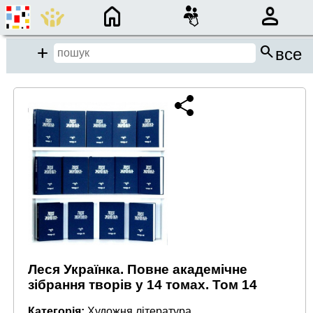
×
search
close
Add
все
close
Місце пошуку:
Події/Анонси
Спадщина
Бібліотека
Період:
Леся Українка. Повне академічне
від
до
зібрання творів у 14 томах. Том 14
Категорія:
Художня література