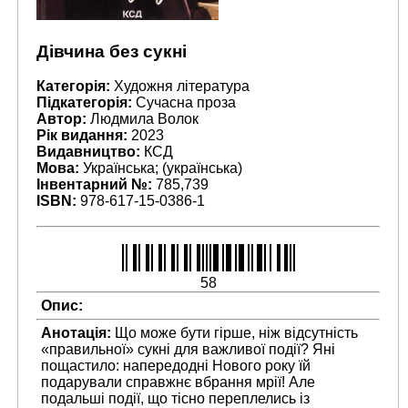
Дівчина без сукні
Категорія:
Художня література
Підкатегорія:
Сучасна проза
Автор:
Людмила Волок
Рік видання:
2023
Видавництво:
КСД
Мова:
Українська; (українська)
Інвентарний №:
785,739
ISBN:
978-617-15-0386-1
58
Опис:
Анотація:
Що може бути гірше, ніж відсутність
«правильної» сукні для важливої події? Яні
пощастило: напередодні Нового року їй
подарували справжнє вбрання мрії! Але
подальші події, що тісно переплелись із