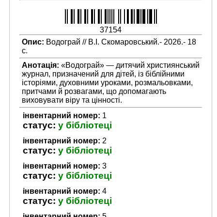
37154
Опис:
Водограй // В.І. Скомаровський.- 2026.- 18
с.
Анотація:
«Водограй» — дитячий християнський
журнал, призначений для дітей, із біблійними
історіями, духовними уроками, розмальовками,
притчами й розвагами, що допомагають
виховувати віру та цінності.
інвентарний номер:
1
статус:
у бібліотеці
інвентарний номер:
2
статус:
у бібліотеці
інвентарний номер:
3
статус:
у бібліотеці
інвентарний номер:
4
статус:
у бібліотеці
інвентарний номер:
5