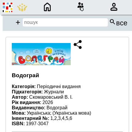
×
search
close
Add
все
close
Місце пошуку:
Події/Анонси
Водограй
Спадщина
Категорія:
Періодичні видання
Підкатегорія:
Журнали
Бібліотека
Автор:
Скомаровський В. І.
Рік видання:
2026
Період:
Видавництво:
Водограй
Мова:
Українська; (Українська мова)
від
до
Інвентарний №:
1,2,3,4,5,6
ISBN:
1997-3047