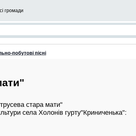
сі громади
льно-побутові пісні
мати"
етрусева стара мати"
льтури села Холонів гурту"Криниченька":