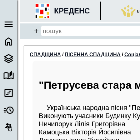
×
КРЕДЕНС
в
close
Add
close
СПАДЩИНА
/
ПІСЕННА СПАДЩИНА
/
Соціа
Місце пошуку:
"Петрусева стара 
Події/Анонси
Спадщина
Українська народна пісня "П
Бібліотека
Виконують учасники Будинку Ку
Період:
Ничипорук Лілія Григорівна
Камоцька Вікторія Йосипівна
від
до