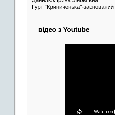
Данилюк Ірина Зіновіївна
Гурт "Криниченька"-заснований
відео з Youtube