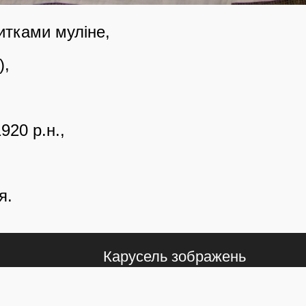
итками муліне,
),
920 р.н.,
,
я.
Карусель зображень