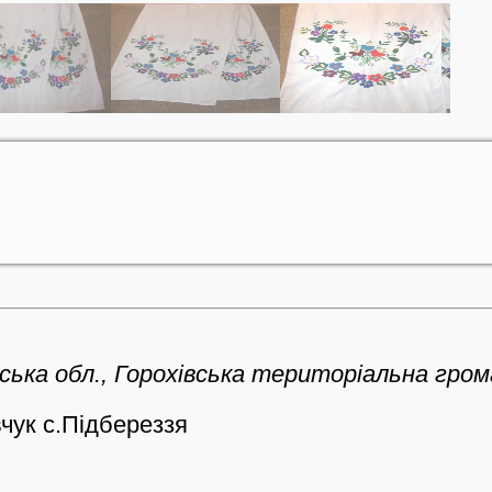
ька обл., Горохівська територіальна громад
чук с.Підбереззя