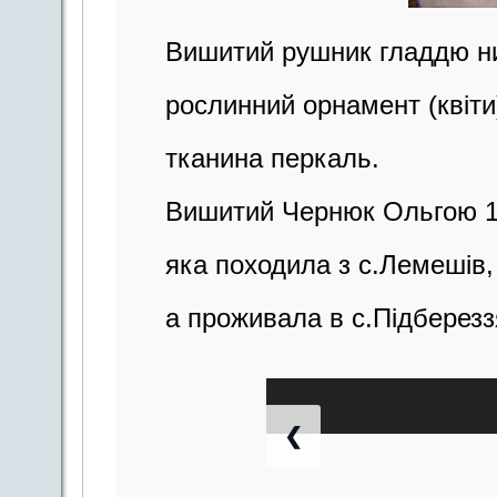
Вишитий рушник гладдю н
рослинний орнамент (квіти
тканина перкаль.
Вишитий Чернюк Ольгою 1
яка походила з с.Лемешів
а проживала в с.Підберезз
❮