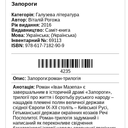
Запороги
Категорія:
Галузева література
Автор:
Віталій Рогожа
Рік видання:
2016
Видавництво:
Саміт-книга
Мова:
Українська; (Українська)
Інвентарний №:
69113
ISBN:
978-617-7182-90-9
4235
Опис:
Запороги:роман-трилогія
Анотація:
Роман «Іван Мазепа» є
завершальним в історичній драмі «Запороги»,
трилогії про життя і боротьбу руського народу –
нащадків племені полян величної держави
східної Європи IX-XII століть – Київської Русі,
Гетьманської держави окраїнних козаків Речі
Посполитої. Роман-трилогія задуманий і
написаний як переконливе свідчення