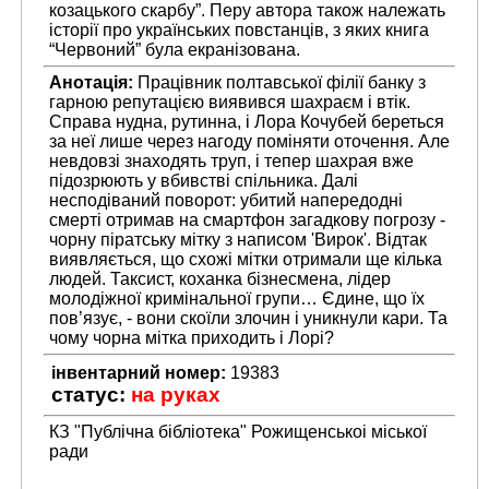
козацького скарбу”. Перу автора також належать
історії про українських повстанців, з яких книга
“Червоний” була екранізована.
Анотація:
Працівник полтавської філії банку з
гарною репутацією виявився шахраєм і втік.
Справа нудна, рутинна, і Лора Кочубей береться
за неї лише через нагоду поміняти оточення. Але
невдовзі знаходять труп, і тепер шахрая вже
підозрюють у вбивстві спільника. Далі
несподіваний поворот: убитий напередодні
смерті отримав на смартфон загадкову погрозу -
чорну піратську мітку з написом 'Вирок'. Відтак
виявляється, що схожі мітки отримали ще кілька
людей. Таксист, коханка бізнесмена, лідер
молодіжної кримінальної групи… Єдине, що їх
пов’язує, - вони скоїли злочин і уникнули кари. Та
чому чорна мітка приходить і Лорі?
інвентарний номер:
19383
статус:
на руках
КЗ "Публічна бібліотека" Рожищенськоі міської
ради