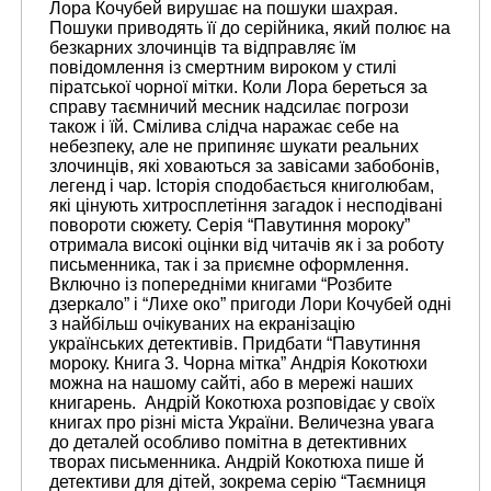
Лора Кочубей вирушає на пошуки шахрая.
Пошуки приводять її до серійника, який полює на
безкарних злочинців та відправляє їм
повідомлення із смертним вироком у стилі
піратської чорної мітки. Коли Лора береться за
справу таємничий месник надсилає погрози
також і їй. Смілива слідча наражає себе на
небезпеку, але не припиняє шукати реальних
злочинців, які ховаються за завісами забобонів,
легенд і чар. Історія сподобається книголюбам,
які цінують хитросплетіння загадок і несподівані
повороти сюжету. Серія “Павутиння мороку”
отримала високі оцінки від читачів як і за роботу
письменника, так і за приємне оформлення.
Включно із попередніми книгами “Розбите
дзеркало” і “Лихе око” пригоди Лори Кочубей одні
з найбільш очікуваних на екранізацію
українських детективів. Придбати “Павутиння
мороку. Книга 3. Чорна мітка” Андрія Кокотюхи
можна на нашому сайті, або в мережі наших
книгарень. Андрій Кокотюха розповідає у своїх
книгах про різні міста України. Величезна увага
до деталей особливо помітна в детективних
творах письменника. Андрій Кокотюха пише й
детективи для дітей, зокрема серію “Таємниця